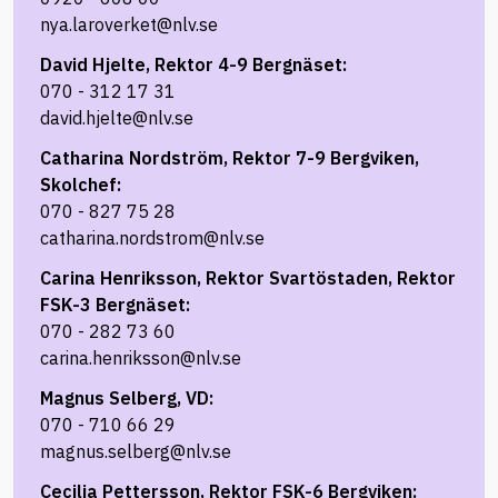
nya.laroverket@nlv.se
David Hjelte, Rektor 4-9 Bergnäset:
070 - 312 17 31
david.hjelte@nlv.se
Catharina Nordström, Rektor 7-9 Bergviken,
Skolchef:
070 - 827 75 28
catharina.nordstrom@nlv.se
Carina Henriksson, Rektor Svartöstaden, Rektor
FSK-3 Bergnäset:
070 - 282 73 60
carina.henriksson@nlv.se
Magnus Selberg, VD:
070 - 710 66 29
magnus.selberg@nlv.se
Cecilia Pettersson, Rektor FSK-6 Bergviken: