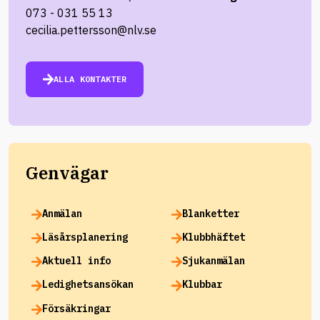
073 - 031 55 13
cecilia.pettersson@nlv.se
ALLA KONTAKTER
Genvägar
Anmälan
Blanketter
Läsårsplanering
Klubbhäftet
Aktuell info
Sjukanmälan
Ledighetsansökan
Klubbar
Försäkringar