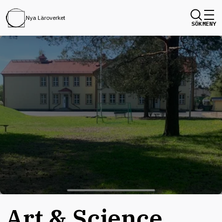
Nya Läroverket
SÖK
MENY
Art & Science