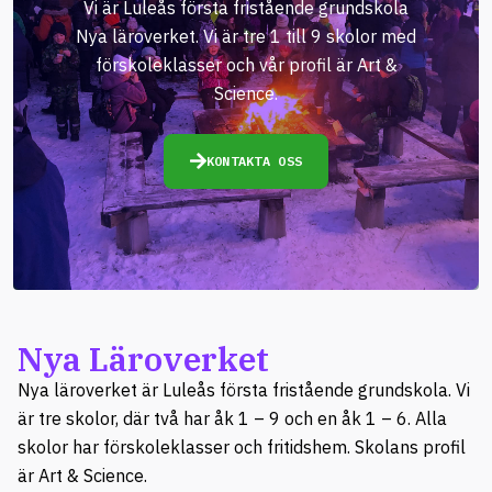
Vi är Luleås första fristående grundskola
Nya läroverket. Vi är tre 1 till 9 skolor med
förskoleklasser och vår profil är Art &
Science.
KONTAKTA OSS
Nya Läroverket
Nya läroverket är Luleås första fristående grundskola. Vi
är tre skolor, där två har åk 1 – 9 och en åk 1 – 6. Alla
skolor har förskoleklasser och fritidshem. Skolans profil
är Art & Science.