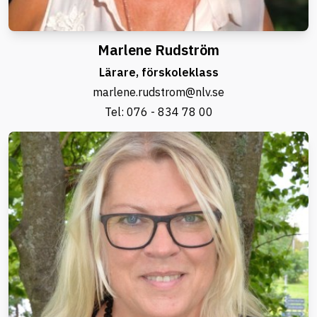
Marlene Rudström
Lärare, förskoleklass
marlene.rudstrom@nlv.se
Tel:
076 - 834 78 00