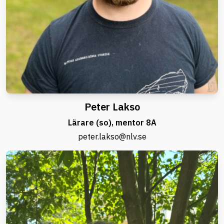
Peter Lakso
Lärare (so), mentor 8A
peter.lakso@nlv.se