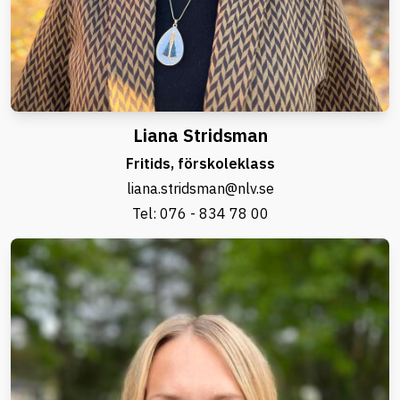
Liana Stridsman
Fritids, förskoleklass
liana.stridsman@nlv.se
Tel:
076 - 834 78 00