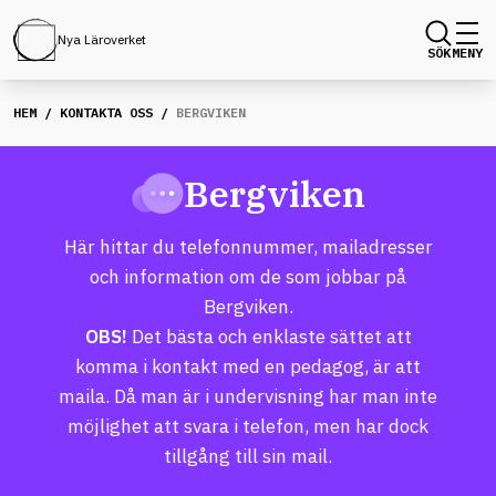
Nya Läroverket
SÖK
MENY
HEM
/
KONTAKTA OSS
/
BERGVIKEN
Bergviken
Här hittar du telefonnummer, mailadresser
och information om de som jobbar på
Bergviken.
OBS!
Det bästa och enklaste sättet att
komma i kontakt med en pedagog, är att
maila. Då man är i undervisning har man inte
möjlighet att svara i telefon, men har dock
tillgång till sin mail.