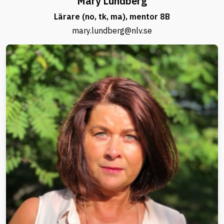
Mary Lundberg
Lärare (no, tk, ma), mentor 8B
mary.lundberg@nlv.se