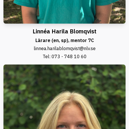
Linnéa Harila Blomqvist
Lärare (en, sp), mentor 7C
linnea.harilablomqvist@nlv.se
Tel:
073 - 748 10 60