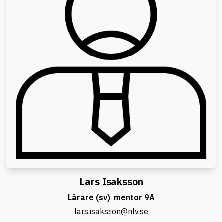
Lars Isaksson
Lärare (sv), mentor 9A
lars.isaksson@nlv.se