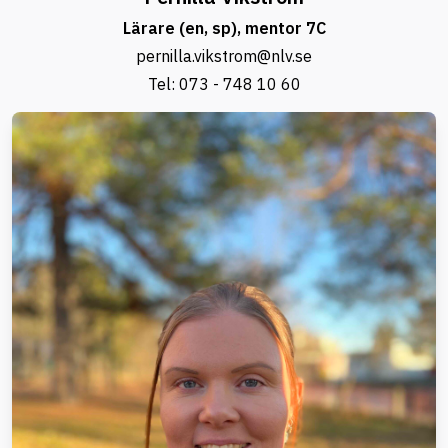
Lärare (en, sp), mentor 7C
pernilla.vikstrom@nlv.se
Tel:
073 - 748 10 60