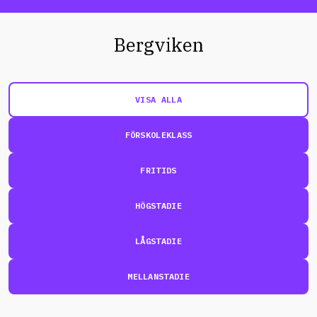
Bergviken
VISA ALLA
FÖRSKOLEKLASS
FRITIDS
HÖGSTADIE
LÅGSTADIE
MELLANSTADIE