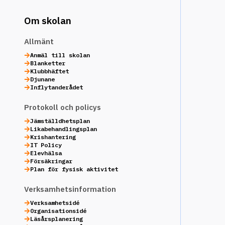
Om skolan
Allmänt
Anmäl till skolan
Blanketter
Klubbhäftet
Djunane
Inflytanderådet
Protokoll och policys
Jämställdhetsplan
Likabehandlingsplan
Krishantering
IT Policy
Elevhälsa
Försäkringar
Plan för fysisk aktivitet
Verksamhetsinformation
Verksamhetsidé
Organisationsidé
Läsårsplanering