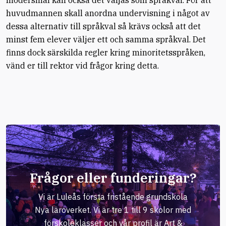
modersmål kan också det väljas som språkval. För att
huvudmannen skall anordna undervisning i något av
dessa alternativ till språkval så krävs också att det
minst fem elever väljer ett och samma språkval. Det
finns dock särskilda regler kring minoritetsspråken,
vänd er till rektor vid frågor kring detta.
Frågor eller funderingar?
Vi är Luleås första fristående grundskola
Nya läroverket. Vi är tre 1 till 9 skolor med
förskoleklasser och vår profil är Art &