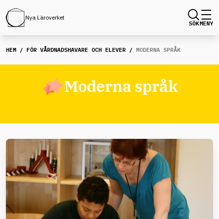
Nya Läroverket
SÖK
MENY
HEM
/
FÖR VÅRDNADSHAVARE OCH ELEVER
/
MODERNA SPRÅK
Moderna språk