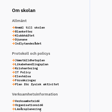
Om skolan
Allmänt
Anmäl till skolan
Blanketter
Klubbhäftet
Djunane
Inflytanderådet
Protokoll och policys
Jämställdhetsplan
Likabehandlingsplan
Krishantering
IT Policy
Elevhälsa
Försäkringar
Plan för fysisk aktivitet
Verksamhetsinformation
Verksamhetsidé
Organisationsidé
Läsårsplanering