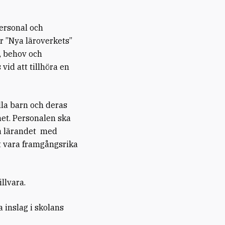
personal och
ör ”Nya läroverkets”
, behov och
vid att tillhöra en
lla barn och deras
het. Personalen ska
na lärandet med
tt vara framgångsrika
llvara.
 inslag i skolans