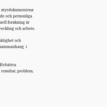
la styrdokumentens
nde och personliga
uell forskning är
eckling och arbete.
aktighet och
h sammanhang i
 förbättra
 resultat, problem,