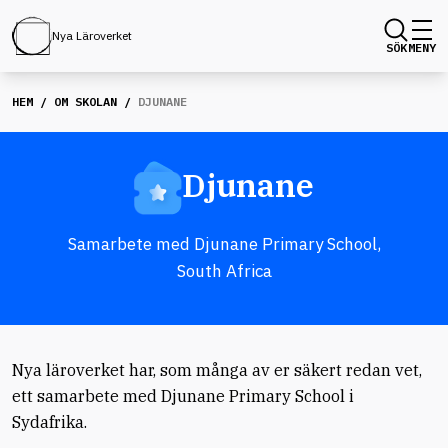
Nya Läroverket
SÖK
MENY
HEM
/
OM SKOLAN
/
DJUNANE
Djunane
Samarbete med Djunane Primary School,
South Africa
Nya läroverket har, som många av er säkert redan vet,
ett samarbete med Djunane Primary School i
Sydafrika.