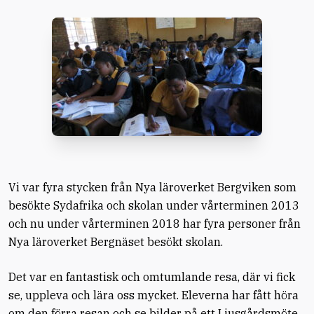
Vi var fyra stycken från Nya läroverket Bergviken som
besökte Sydafrika och skolan under vårterminen 2013
och nu under vårterminen 2018 har fyra personer från
Nya läroverket Bergnäset besökt skolan.
Det var en fantastisk och omtumlande resa, där vi fick
se, uppleva och lära oss mycket. Eleverna har fått höra
om den förra resan och se bilder på ett Ljusgårdsmöte