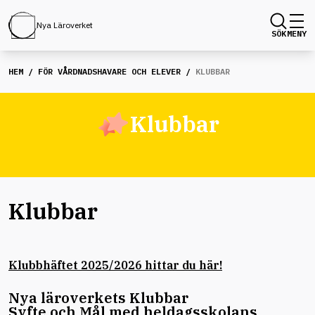
Nya Läroverket
SÖK
MENY
HEM
/
FÖR VÅRDNADSHAVARE OCH ELEVER
/
KLUBBAR
Klubbar
Klubbar
Klubbhäftet 2025/2026 hittar du här!
Nya läroverkets Klubbar
Syfte och Mål med heldagsskolans