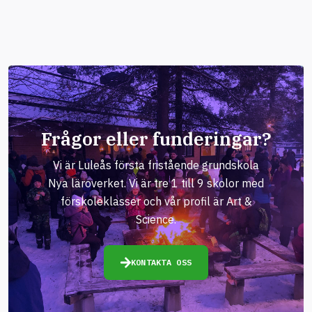
Frågor eller funderingar?
Vi är Luleås första fristående grundskola
Nya läroverket. Vi är tre 1 till 9 skolor med
förskoleklasser och vår profil är Art &
Science.
KONTAKTA OSS