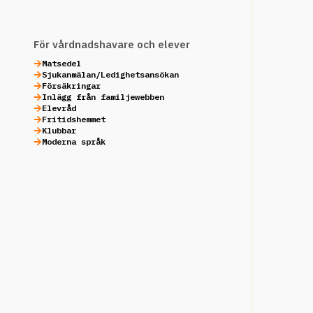
För vårdnadshavare och elever
Matsedel
Sjukanmälan/Ledighetsansökan
Försäkringar
Inlägg från familjewebben
Elevråd
Fritidshemmet
Klubbar
Moderna språk