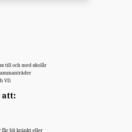
ss till och med skolår
n sammanträder
h VD.
 att:
 får bli kränkt eller