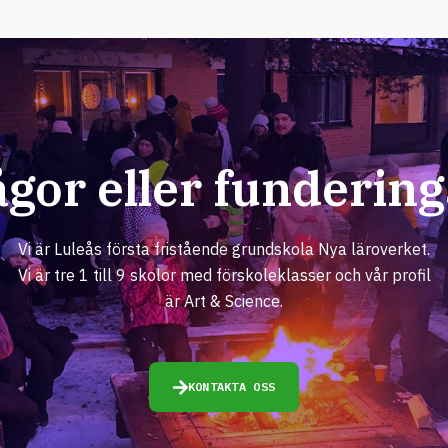
ågor eller fundering
Vi är Luleås första fristående grundskola Nya läroverket.
Vi är tre 1 till 9 skolor med förskoleklasser och vår profil
är Art & Science.
KONTAKTA OSS