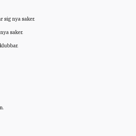
är sig nya saker.
 nya saker.
 klubbar.
n.