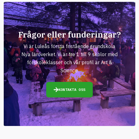
Frågor eller funderingar?
Vi är Luleås första fristående grundskola
Nya läroverket. Vi är tre 1 till 9 skolor med
förskoleklasser och vår profil är Art &
Science.
KONTAKTA OSS