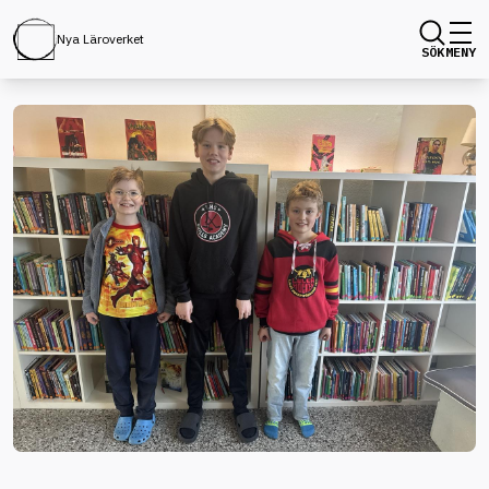
Nya Läroverket
SÖK
MENY