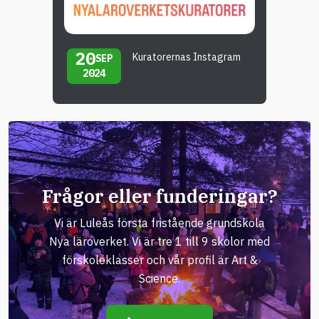
20
Kuratorernas Instagram
SEP
2024
Frågor eller funderingar?
Vi är Luleås första fristående grundskola
Nya läroverket. Vi är tre 1 till 9 skolor med
förskoleklasser och vår profil är Art &
Science.