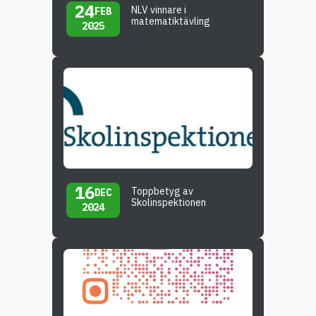
24
NLV vinnare i
FEB
matematiktävling
2025
16
Toppbetyg av
DEC
Skolinspektionen
2024