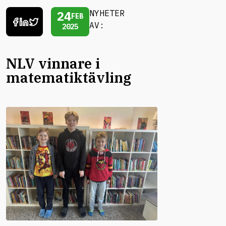
24
NYHETER
FEB
AV:
2025
NLV vinnare i
matematiktävling