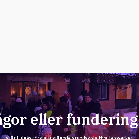
ågor eller fundering
Vi är Luleås första fristående grundskola Nya läroverket.