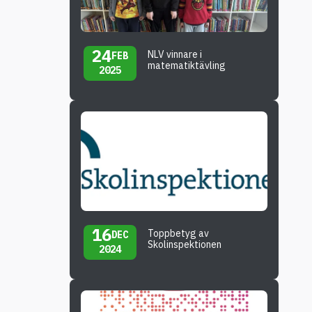
24
NLV vinnare i
FEB
matematiktävling
2025
16
Toppbetyg av
DEC
Skolinspektionen
2024