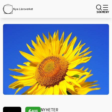
Nya Läroverket
SÖK
MENY
6
NYHETER
AUG