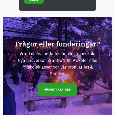
Frågor eller funderingar?
Vi är Luleås första fristående grundskola
Nya läroverket. Vi är tre 1 till 9 skolor med
förskoleklasser och vår profil är Art &
Science.
KONTAKTA OSS