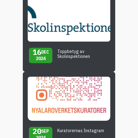
16
Toppbetyg av
DEC
Skolinspektionen
2024
20
Kuratorernas Instagram
SEP
2024