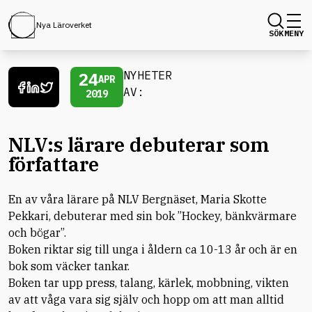
Nya Läroverket
SÖK
MENY
24
NYHETER
APR
AV:
2019
NLV:s lärare debuterar som
författare
En av våra lärare på NLV Bergnäset, Maria Skotte
Pekkari, debuterar med sin bok ”Hockey, bänkvärmare
och bögar”.
Boken riktar sig till unga i åldern ca 10-13 år och är en
bok som väcker tankar.
Boken tar upp press, talang, kärlek, mobbning, vikten
av att våga vara sig själv och hopp om att man alltid