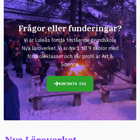
Frågor eller funderingar?
Vi är Luleås första fristående grundskola
Nya läroverket. Vi är tre 1 till 9 skolor med
förskoleklasser och vår profil är Art &
Science.
KONTAKTA OSS
Nya Läroverket