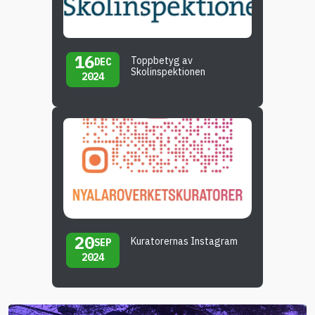
16
Toppbetyg av
DEC
Skolinspektionen
2024
20
Kuratorernas Instagram
SEP
2024