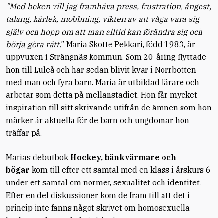
”Med boken vill jag framhäva press, frustration, ångest,
talang, kärlek, mobbning, vikten av att våga vara sig
själv och hopp om att man alltid kan förändra sig och
börja göra rätt.
” Maria Skotte Pekkari, född 1983, är
uppvuxen i Strängnäs kommun. Som 20-åring flyttade
hon till Luleå och har sedan blivit kvar i Norrbotten
med man och fyra barn. Maria är utbildad lärare och
arbetar som detta på mellanstadiet. Hon får mycket
inspiration till sitt skrivande utifrån de ämnen som hon
märker är aktuella för de barn och ungdomar hon
träffar på.
Marias debutbok
Hockey, bänkvärmare och
bögar
kom till efter ett samtal med en klass i årskurs 6
under ett samtal om normer, sexualitet och identitet.
Efter en del diskussioner kom de fram till att det i
princip inte fanns något skrivet om homosexuella