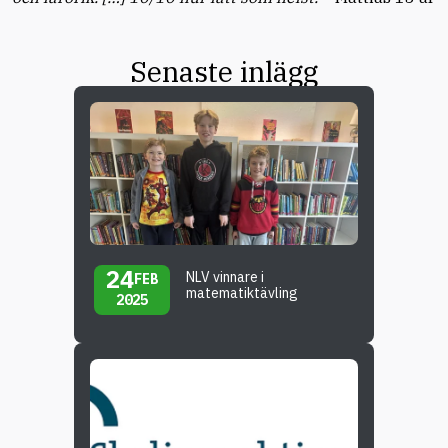
Senaste inlägg
24
NLV vinnare i
FEB
matematiktävling
2025