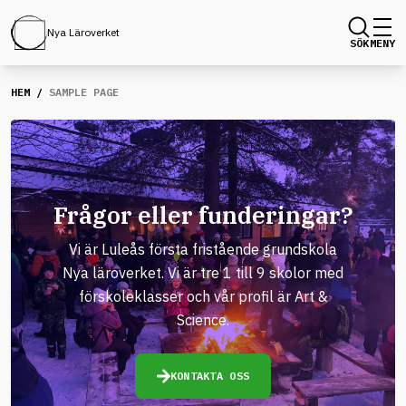
Nya Läroverket
SÖK
MENY
HEM
/
SAMPLE PAGE
Frågor eller funderingar?
Vi är Luleås första fristående grundskola
Nya läroverket. Vi är tre 1 till 9 skolor med
förskoleklasser och vår profil är Art &
Science.
KONTAKTA OSS