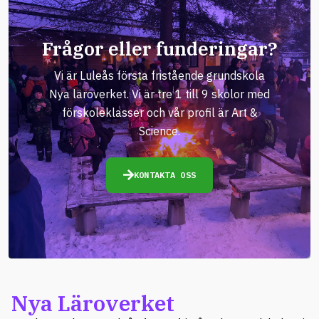
Frågor eller funderingar?
Vi är Luleås första fristående grundskola
Nya läroverket. Vi är tre 1 till 9 skolor med
förskoleklasser och vår profil är Art &
Science.
KONTAKTA OSS
Nya Läroverket