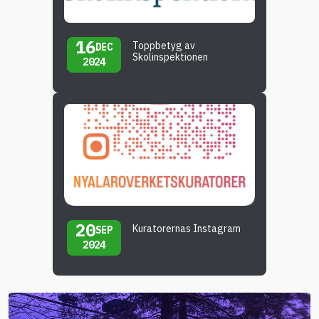
16
Toppbetyg av
DEC
Skolinspektionen
2024
20
Kuratorernas Instagram
SEP
2024