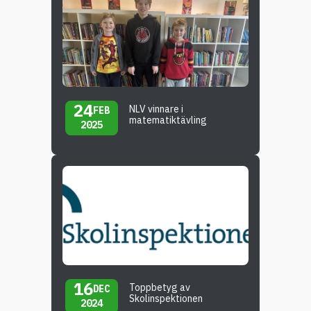
24
NLV vinnare i
FEB
matematiktävling
2025
16
Toppbetyg av
DEC
Skolinspektionen
2024