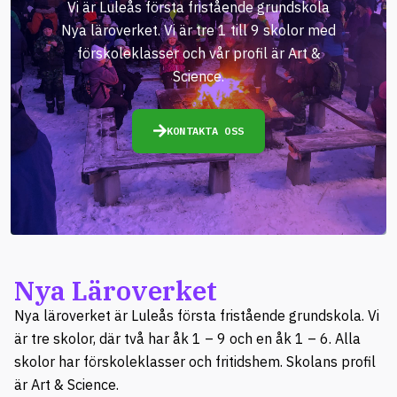
Vi är Luleås första fristående grundskola
Nya läroverket. Vi är tre 1 till 9 skolor med
förskoleklasser och vår profil är Art &
Science.
KONTAKTA OSS
Nya Läroverket
Nya läroverket är Luleås första fristående grundskola. Vi
är tre skolor, där två har åk 1 – 9 och en åk 1 – 6. Alla
skolor har förskoleklasser och fritidshem. Skolans profil
är Art & Science.