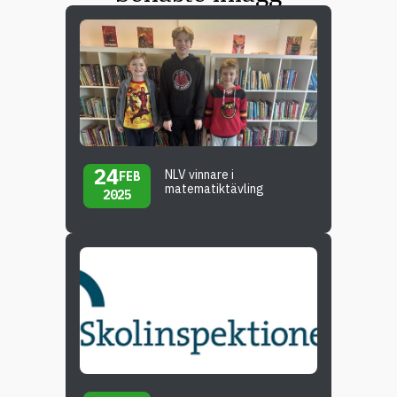
24
NLV vinnare i
FEB
matematiktävling
2025