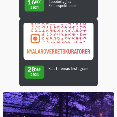
16
Toppbetyg av
DEC
Skolinspektionen
2024
20
Kuratorernas Instagram
SEP
2024