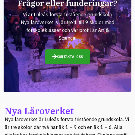
Frågor eller funderingar?
Vi är Luleås första fristående grundskola
Nya läroverket. Vi är tre 1 till 9 skolor med
förskoleklasser och vår profil är Art &
Science.
KONTAKTA OSS
Nya Läroverket
Nya läroverket är Luleås första fristående grundskola. Vi
är tre skolor, där två har åk 1 – 9 och en åk 1 – 6. Alla
skolor har förskoleklasser och fritidshem. Skolans profil