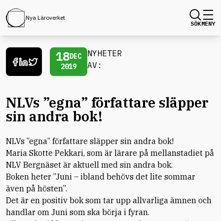
Nya Läroverket
SÖK
MENY
18
NYHETER
DEC
AV:
2019
NLVs ”egna” författare släpper
sin andra bok!
NLVs ”egna” författare släpper sin andra bok!
Maria Skotte Pekkari, som är lärare på mellanstadiet på
NLV Bergnäset är aktuell med sin andra bok.
Boken heter ”Juni – ibland behövs det lite sommar
även på hösten”.
Det är en positiv bok som tar upp allvarliga ämnen och
handlar om Juni som ska börja i fyran.