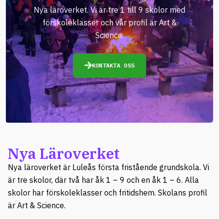
Nya läroverket. Vi är tre 1 till 9 skolor med
förskoleklasser och vår profil är Art &
Science.
KONTAKTA OSS
Nya Läroverket
Nya läroverket är Luleås första fristående grundskola. Vi
är tre skolor, där två har åk 1 – 9 och en åk 1 – 6. Alla
skolor har förskoleklasser och fritidshem. Skolans profil
är Art & Science.