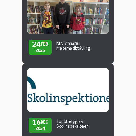
24
NLV vinnare i
FEB
matematiktävling
2025
16
Toppbetyg av
DEC
Skolinspektionen
2024