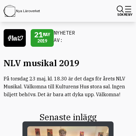
Nya Läroverket
SÖK
MENY
21
NYHETER
MAY
AV:
2019
NLV musikal 2019
På torsdag 23 maj, kl. 18.30 är det dags för årets NLV
Musikal. Välkomna till Kulturens Hus stora sal. Ingen
biljett behövs. Det är bara att dyka upp. Välkomna!
Senaste inlägg