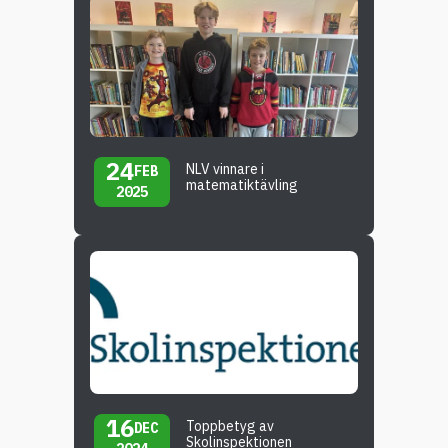
24
NLV vinnare i
FEB
matematiktävling
2025
16
Toppbetyg av
DEC
Skolinspektionen