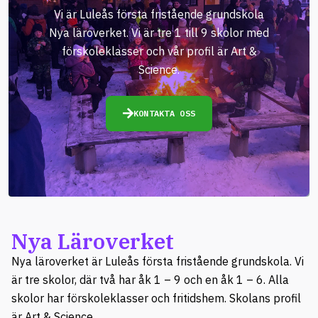
Vi är Luleås första fristående grundskola
Nya läroverket. Vi är tre 1 till 9 skolor med
förskoleklasser och vår profil är Art &
Science.
KONTAKTA OSS
Nya Läroverket
Nya läroverket är Luleås första fristående grundskola. Vi
är tre skolor, där två har åk 1 – 9 och en åk 1 – 6. Alla
skolor har förskoleklasser och fritidshem. Skolans profil
är Art & Science.