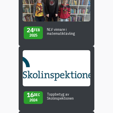
24
NLV vinnare i
FEB
matematiktävling
2025
16
Toppbetyg av
DEC
Skolinspektionen
2024