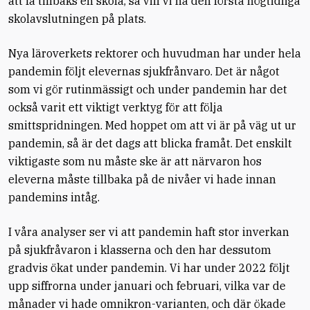
att få tillbaks en skola, så vill vi ha den första högtidliga
skolavslutningen på plats.
Nya läroverkets rektorer och huvudman har under hela
pandemin följt elevernas sjukfrånvaro. Det är något
som vi gör rutinmässigt och under pandemin har det
också varit ett viktigt verktyg för att följa
smittspridningen. Med hoppet om att vi är på väg ut ur
pandemin, så är det dags att blicka framåt. Det enskilt
viktigaste som nu måste ske är att närvaron hos
eleverna måste tillbaka på de nivåer vi hade innan
pandemins intåg.
I våra analyser ser vi att pandemin haft stor inverkan
på sjukfråvaron i klasserna och den har dessutom
gradvis ökat under pandemin. Vi har under 2022 följt
upp siffrorna under januari och februari, vilka var de
månader vi hade omnikron-varianten, och där ökade