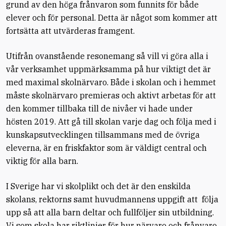
grund av den höga frånvaron som funnits för både
elever och för personal. Detta är något som kommer att
fortsätta att utvärderas framgent.
Utifrån ovanstående resonemang så vill vi göra alla i
vår verksamhet uppmärksamma på hur viktigt det är
med maximal skolnärvaro. Både i skolan och i hemmet
måste skolnärvaro premieras och aktivt arbetas för att
den kommer tillbaka till de nivåer vi hade under
hösten 2019. Att gå till skolan varje dag och följa med i
kunskapsutvecklingen tillsammans med de övriga
eleverna, är en friskfaktor som är väldigt central och
viktig för alla barn.
I Sverige har vi skolplikt och det är den enskilda
skolans, rektorns samt huvudmannens uppgift att
följa
upp så att alla barn deltar och fullföljer sin utbildning.
Vi som skola har riktlinjer för hur närvaro och frånvaro