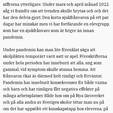
siffrorna ytterligare. Under mars och april månad 2022
såg vi framför oss att trenden skulle brytas och och det
har den delvis gjort. Den korta sjukfrånvaron på ett par
dagar har minskat men vi har fortfarande en elevgrupp
som har en sjukfrånvaro som är högre än innan
pandemin.
Under pandemin kan man lite förenklat säga att
skolplikten temporärt varit satt ur spel. Föreskrifterna
under hela perioden har inneburit att alla, ung som
gammal, vid symptom skulle stanna hemma. Att
frånvaron ökat är därmed helt rimligt och förväntat.
Pandemin har inneburit konsekvenser för både vuxna
och barn och har rimligen fått negativa effekter på
många arbetsplatser. Både hos oss på Nya läroverket
och på alla andra av Sveriges skolor tittar man nu på
om det har uppstått ett kunskapstapp hos eleverna, på