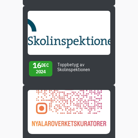
16
Toppbetyg av
DEC
Skolinspektionen
2024