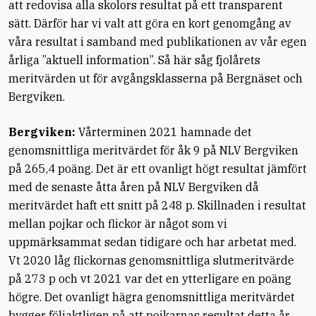
att redovisa alla skolors resultat på ett transparent
sätt. Därför har vi valt att göra en kort genomgång av
våra resultat i samband med publikationen av vår egen
årliga ”aktuell information”. Så här såg fjolårets
meritvärden ut för avgångsklasserna på Bergnäset och
Bergviken.
Bergviken:
Vårterminen 2021 hamnade det
genomsnittliga meritvärdet för åk 9 på NLV Bergviken
på 265,4 poäng. Det är ett ovanligt högt resultat jämfört
med de senaste åtta åren på NLV Bergviken då
meritvärdet haft ett snitt på 248 p. Skillnaden i resultat
mellan pojkar och flickor är något som vi
uppmärksammat sedan tidigare och har arbetat med.
Vt 2020 låg flickornas genomsnittliga slutmeritvärde
på 273 p och vt 2021 var det en ytterligare en poäng
högre. Det ovanligt hägra genomsnittliga meritvärdet
bygger följaktligen på att pojkarnas resultat detta år