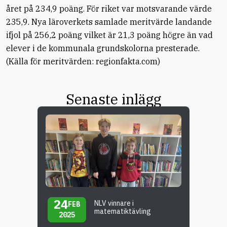
året på 234,9 poäng. För riket var motsvarande värde
235,9. Nya läroverkets samlade meritvärde landande
ifjol på 256,2 poäng vilket är 21,3 poäng högre än vad
elever i de kommunala grundskolorna presterade.
(Källa för meritvärden: regionfakta.com)
Senaste inlägg
24
NLV vinnare i
FEB
matematiktävling
2025