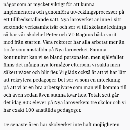
något som är mycket viktigt för att kunna
implementera och genomföra utvecklingsprocesser på
ett tillfredsställande sätt. Nya läroverket är inne i sitt
sextonde verksamhetsår och ser vi till skolans lednings
så har vår skolchef Peter och VD Magnus båda varit
med från starten. Våra rektorer har alla arbetat mer än
tio år som anställda på Nya läroverket. Samma
kontinuitet kan vi se bland personalen, men självfallet
finns det många nya förmågor eftersom vi sakta men
säkert växer och blir fler. Vi gläds också åt att vi har lätt
att rekrytera pedagoger. Det ser vi som en inteckning
på att vi är en bra arbetsgivare som man vill komma till
och även sedan även stanna kvar hos. Totalt sett går
det idag 802 elever på Nya läroverkets tre skolor och vi
har exakt 100 anställda pedagoger.
De senaste åren har skolverket inte haft möjligheten