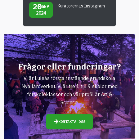
20
Kuratorernas Instagram
SEP
2024
Frågor eller funderingar?
Vi är Luleås första fristående grundskola
Nya läroverket. Vi är tre 1 till 9 skolor med
förskoleklasser och vår profil är Art &
Science.
KONTAKTA OSS