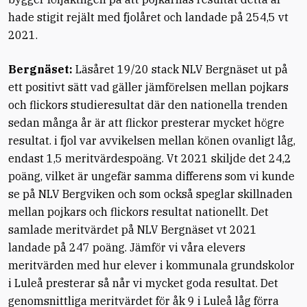
hade stigit rejält med fjolåret och landade på 254,5 vt
2021.
Bergnäset:
Läsåret 19/20 stack NLV Bergnäset ut på
ett positivt sätt vad gäller jämförelsen mellan pojkars
och flickors studieresultat där den nationella trenden
sedan många år är att flickor presterar mycket högre
resultat. i fjol var avvikelsen mellan könen ovanligt låg,
endast 1,5 meritvärdespoäng. Vt 2021 skiljde det 24,2
poäng, vilket är ungefär samma differens som vi kunde
se på NLV Bergviken och som också speglar skillnaden
mellan pojkars och flickors resultat nationellt. Det
samlade meritvärdet på NLV Bergnäset vt 2021
landade på 247 poäng. Jämför vi våra elevers
meritvärden med hur elever i kommunala grundskolor
i Luleå presterar så når vi mycket goda resultat. Det
genomsnittliga meritvärdet för åk 9 i Luleå låg förra