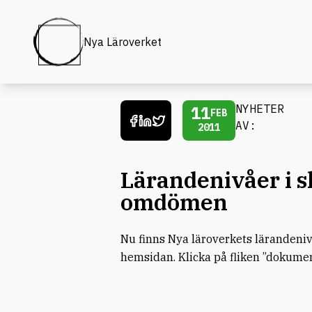
Nya Läroverket
11
NYHETER
FEB
AV:
2011
Lärandenivåer i sk
omdömen
Nu finns Nya läroverkets lärandeniv
hemsidan. Klicka på fliken ”dokumen