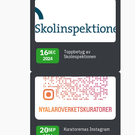
16
Toppbetyg av
DEC
Skolinspektionen
2024
20
Kuratorernas Instagram
SEP