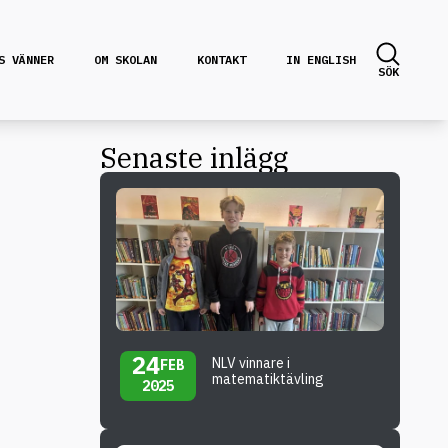
S VÄNNER
OM SKOLAN
KONTAKT
IN ENGLISH
SÖK
Senaste inlägg
24
NLV vinnare i
FEB
matematiktävling
2025