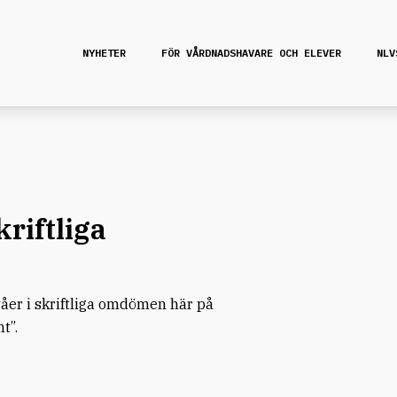
NYHETER
FÖR VÅRDNADSHAVARE OCH ELEVER
NLV
riftliga
åer i skriftliga omdömen här på
t”.