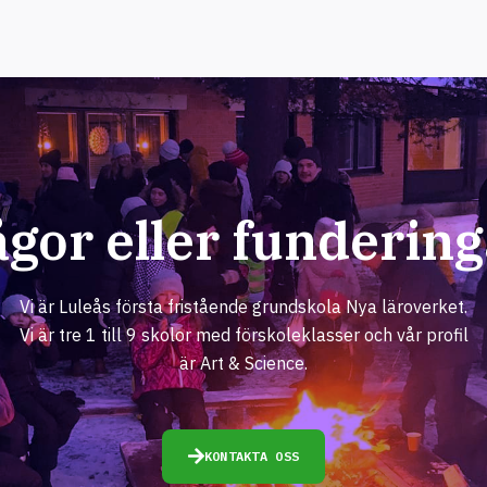
ågor eller fundering
Vi är Luleås första fristående grundskola Nya läroverket.
Vi är tre 1 till 9 skolor med förskoleklasser och vår profil
är Art & Science.
KONTAKTA OSS