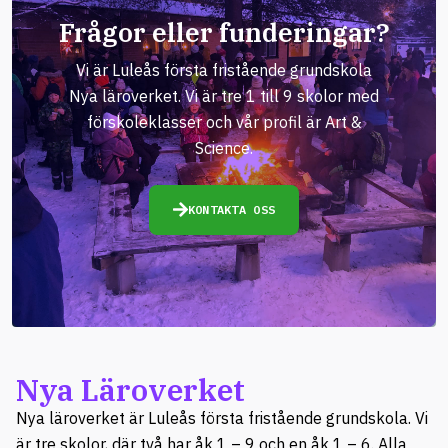
Frågor eller funderingar?
Vi är Luleås första fristående grundskola
Nya läroverket. Vi är tre 1 till 9 skolor med
förskoleklasser och vår profil är Art &
Science.
KONTAKTA OSS
Nya Läroverket
Nya läroverket är Luleås första fristående grundskola. Vi
är tre skolor, där två har åk 1 – 9 och en åk 1 – 6. Alla