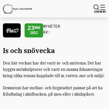
Nya Läroverket
SÖK
MENY
23
NYHETER
MAR
AV:
2012
Is och snövecka
Den här veckan har det varit is- och snötema. Det har
byggts snöskulpturer och varit en massa fokuseringar
kring olika teman kopplade till is, vatten, snö och miljö.
Dessutom har mellan- och högstadiet passat på att ha
friluftsdag i skidbacken, på isen eller i skidspåret.