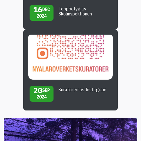
16
Toppbetyg av
DEC
Skolinspektionen
2024
20
Kuratorernas Instagram
SEP
2024