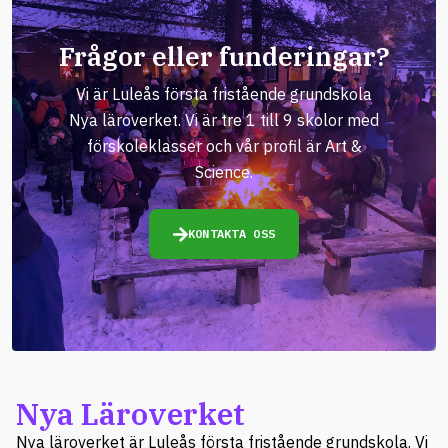
Frågor eller funderingar?
Vi är Luleås första fristående grundskola
Nya läroverket. Vi är tre 1 till 9 skolor med
förskoleklasser och vår profil är Art &
Science.
KONTAKTA OSS
Nya Läroverket
Nya läroverket är Luleås första fristående grundskola. Vi