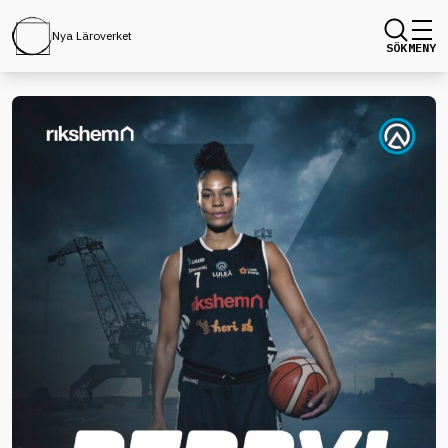
Nya Läroverket
SÖK
MENY