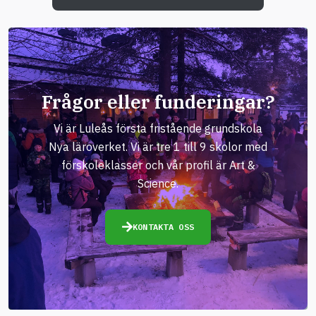
Frågor eller funderingar?
Vi är Luleås första fristående grundskola
Nya läroverket. Vi är tre 1 till 9 skolor med
förskoleklasser och vår profil är Art &
Science.
KONTAKTA OSS