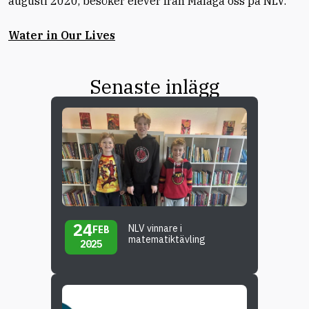
augusti 2020, besöker elever från Málaga oss på NLV.
Water in Our Lives
Senaste inlägg
24
NLV vinnare i
FEB
matematiktävling
2025