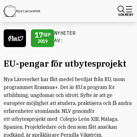
Nya Läroverket
SÖK
MENY
17
NYHETER
SEP
AV:
2019
EU-pengar för utbytesprojekt
Nya Läroverket har fått medel beviljat från EU, inom
programmet Erasmus+. Det är EU:s program för
utbildning, ungdomar och idrott. Syfte är att ge
européer möjlighet att studera, praktisera och få andra
erfarenheter utomlands.
NLV genomför
ett
utbytesprojekt med
Colegio León
XIII, Málaga,
Spanien. Projektledare och den som fått ansökan
godkänd, är språklärare Pernilla Vikström.