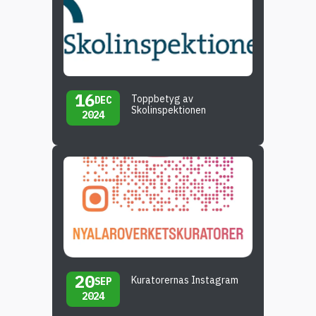
16
Toppbetyg av
DEC
Skolinspektionen
2024
20
Kuratorernas Instagram
SEP
2024