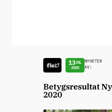
13
NYHETER
JUL
AV:
2020
Betygsresultat N
2020