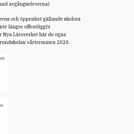
bland avgångseleverna)
rens och öppenhet gällande skolors
inte längre offentliggör
ar Nya Läroverket här de egna
grundskolan vårterminen 2020.