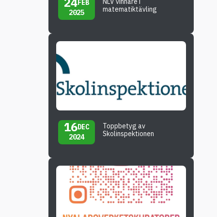
24
NLV vinnare i
FEB
matematiktävling
2025
16
Toppbetyg av
DEC
Skolinspektionen
2024