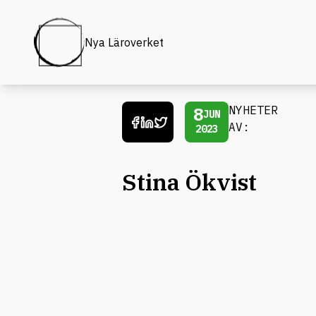
Nya Läroverket
8
NYHETER
JUN
AV:
2023
Stina Ökvist