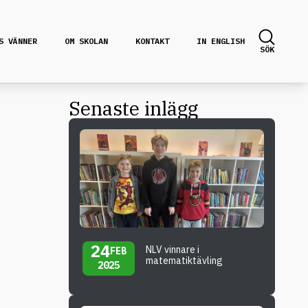
S VÄNNER
OM SKOLAN
KONTAKT
IN ENGLISH
SÖK
Senaste inlägg
24
NLV vinnare i
FEB
matematiktävling
2025