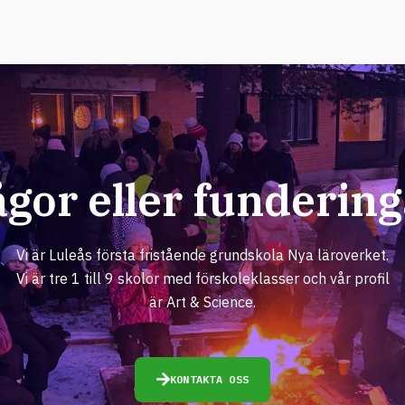
ågor eller fundering
Vi är Luleås första fristående grundskola Nya läroverket.
Vi är tre 1 till 9 skolor med förskoleklasser och vår profil
är Art & Science.
KONTAKTA OSS