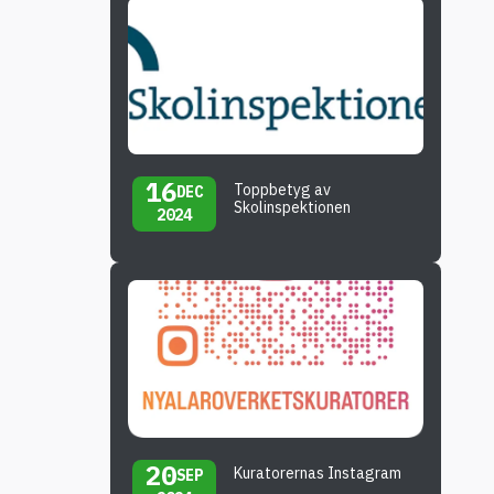
16
Toppbetyg av
DEC
Skolinspektionen
2024
20
Kuratorernas Instagram
SEP