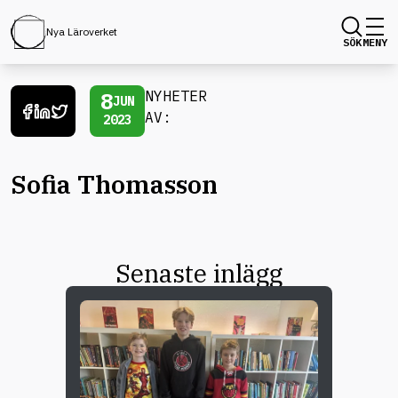
Nya Läroverket
SÖK
MENY
8
NYHETER
JUN
AV:
2023
Sofia Thomasson
Senaste inlägg