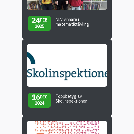
24
NLV vinnare i
FEB
matematiktävling
2025
16
Toppbetyg av
DEC
Skolinspektionen
2024