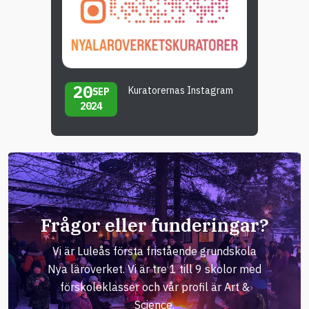
20
Kuratorernas Instagram
SEP
2024
Frågor eller funderingar?
Vi är Luleås första fristående grundskola
Nya läroverket. Vi är tre 1 till 9 skolor med
förskoleklasser och vår profil är Art &
Science.