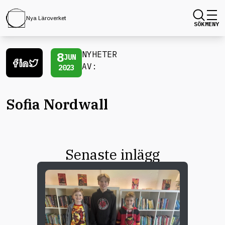
Nya Läroverket
SÖK
MENY
8
NYHETER
JUN
AV:
2023
Sofia Nordwall
Senaste inlägg