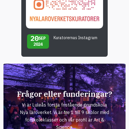
20
Kuratorernas Instagram
SEP
2024
Frågor eller funderingar?
Vi är Luleås första fristående grundskola
Nya läroverket. Vi är tre 1 till 9 skolor med
förskoleklasser och vår profil är Art &
Science.