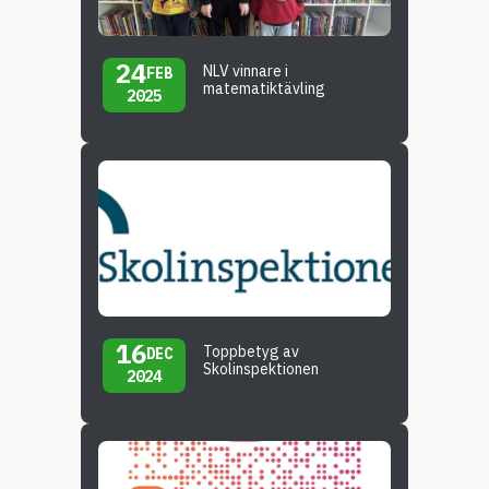
24
NLV vinnare i
FEB
matematiktävling
2025
16
Toppbetyg av
DEC
Skolinspektionen
2024