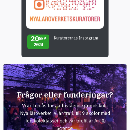
20
Kuratorernas Instagram
SEP
2024
Frågor eller funderingar?
Vi är Luleås första fristående grundskola
Nya läroverket. Vi är tre 1 till 9 skolor med
förskoleklasser och vår profil är Art &
Science.