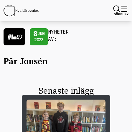
Nya Läroverket
SÖK
MENY
8
NYHETER
JUN
AV:
2023
Pär Jonsén
Senaste inlägg