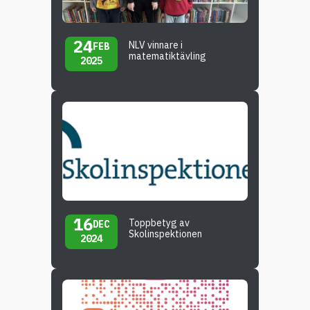
24
NLV vinnare i
FEB
matematiktävling
2025
16
Toppbetyg av
DEC
Skolinspektionen
2024