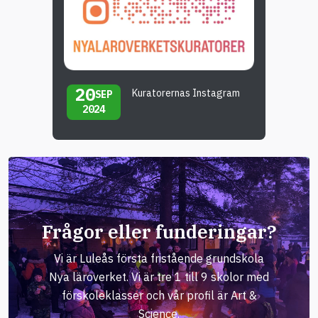
20
Kuratorernas Instagram
SEP
2024
Frågor eller funderingar?
Vi är Luleås första fristående grundskola
Nya läroverket. Vi är tre 1 till 9 skolor med
förskoleklasser och vår profil är Art &
Science.