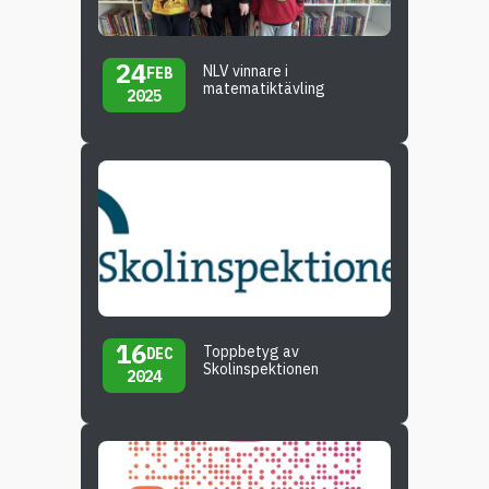
24
NLV vinnare i
FEB
matematiktävling
2025
16
Toppbetyg av
DEC
Skolinspektionen
2024