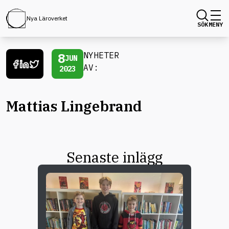
Nya Läroverket
SÖK
MENY
8
NYHETER
JUN
AV:
2023
Mattias Lingebrand
Senaste inlägg