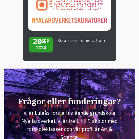
20
Kuratorernas Instagram
SEP
2024
Frågor eller funderingar?
Vi är Luleås första fristående grundskola
Nya läroverket. Vi är tre 1 till 9 skolor med
förskoleklasser och vår profil är Art &
Science.