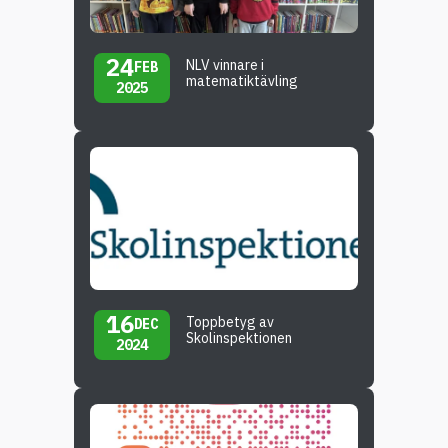
24
NLV vinnare i
FEB
matematiktävling
2025
16
Toppbetyg av
DEC
Skolinspektionen
2024