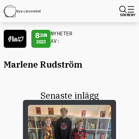
Nya Läroverket
SÖK
MENY
8
NYHETER
JUN
AV:
2023
Marlene Rudström
Senaste inlägg