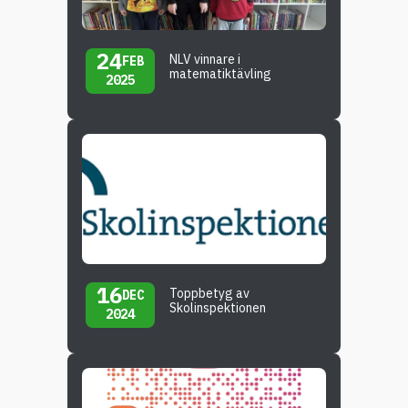
24
NLV vinnare i
FEB
matematiktävling
2025
16
Toppbetyg av
DEC
Skolinspektionen
2024