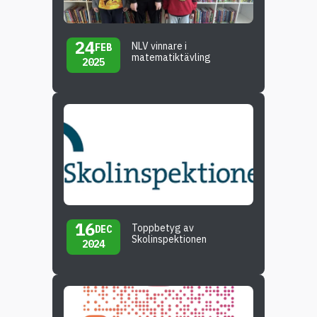
24
NLV vinnare i
FEB
matematiktävling
2025
16
Toppbetyg av
DEC
Skolinspektionen
2024