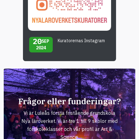
20
Kuratorernas Instagram
SEP
2024
Frågor eller funderingar?
Vi är Luleås första fristående grundskola
Nya läroverket. Vi är tre 1 till 9 skolor med
förskoleklasser och vår profil är Art &
Science.