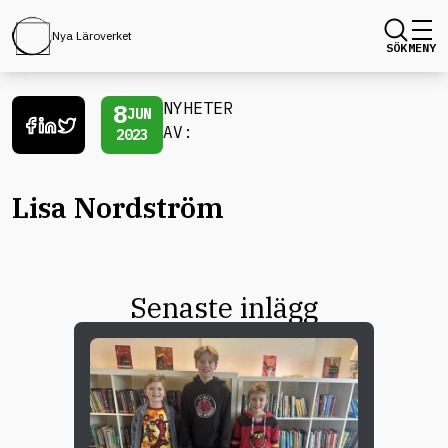
Nya Läroverket
SÖK
MENY
8
NYHETER
JUN
AV:
2023
Lisa Nordström
Senaste inlägg