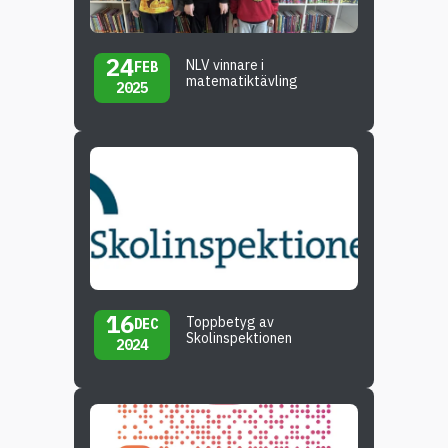
24
NLV vinnare i
FEB
matematiktävling
2025
16
Toppbetyg av
DEC
Skolinspektionen
2024