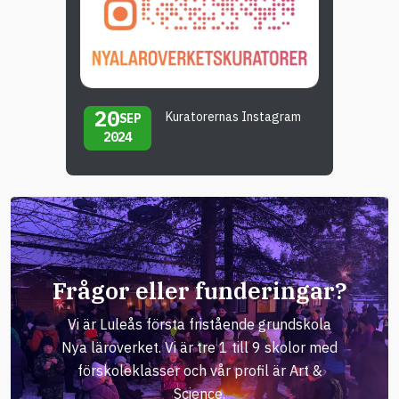
20
Kuratorernas Instagram
SEP
2024
Frågor eller funderingar?
Vi är Luleås första fristående grundskola
Nya läroverket. Vi är tre 1 till 9 skolor med
förskoleklasser och vår profil är Art &
Science.