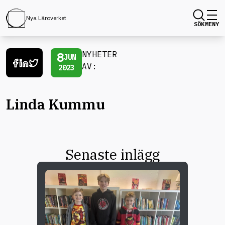
Nya Läroverket
SÖK
MENY
8
NYHETER
JUN
AV:
2023
Linda Kummu
Senaste inlägg