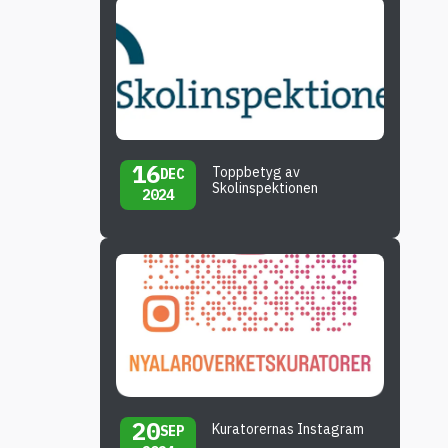
16
Toppbetyg av
DEC
Skolinspektionen
2024
20
Kuratorernas Instagram
SEP