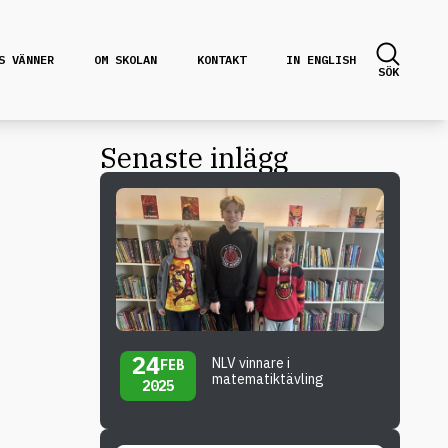
S VÄNNER
OM SKOLAN
KONTAKT
IN ENGLISH
SÖK
Senaste inlägg
24
NLV vinnare i
FEB
matematiktävling
2025