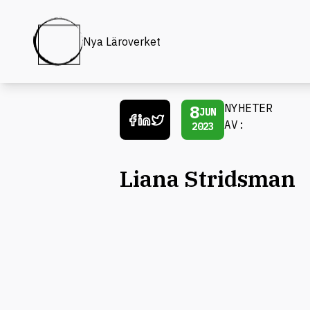
Nya Läroverket
8
NYHETER
JUN
AV:
2023
Liana Stridsman