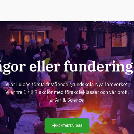
ågor eller fundering
Vi är Luleås första fristående grundskola Nya läroverket.
Vi är tre 1 till 9 skolor med förskoleklasser och vår profil
är Art & Science.
KONTAKTA OSS