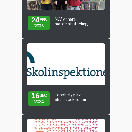
24
NLV vinnare i
FEB
matematiktävling
2025
16
Toppbetyg av
DEC
Skolinspektionen
2024