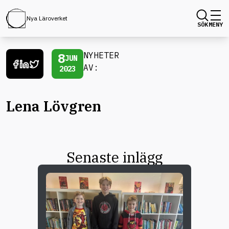
Nya Läroverket
SÖK
MENY
8
NYHETER
JUN
AV:
2023
Lena Lövgren
Senaste inlägg