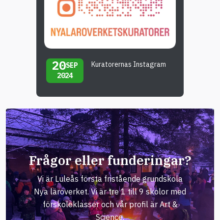
20
Kuratorernas Instagram
SEP
2024
Frågor eller funderingar?
Vi är Luleås första fristående grundskola
Nya läroverket. Vi är tre 1 till 9 skolor med
förskoleklasser och vår profil är Art &
Science.