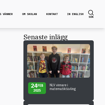
S VÄNNER
OM SKOLAN
KONTAKT
IN ENGLISH
SÖK
Senaste inlägg
24
NLV vinnare i
FEB
matematiktävling
2025