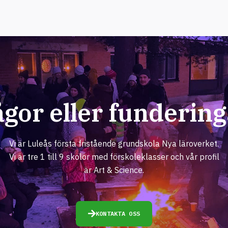
ågor eller fundering
Vi är Luleås första fristående grundskola Nya läroverket.
Vi är tre 1 till 9 skolor med förskoleklasser och vår profil
är Art & Science.
KONTAKTA OSS