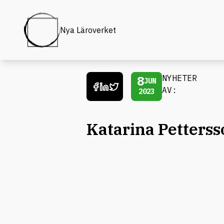
Nya Läroverket
8
NYHETER
JUN
AV:
2023
Katarina Petterss