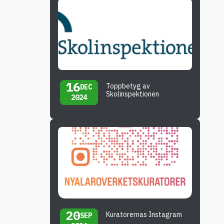
16
Toppbetyg av
DEC
Skolinspektionen
2024
20
Kuratorernas Instagram
SEP