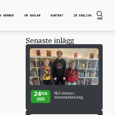
S VÄNNER
OM SKOLAN
KONTAKT
IN ENGLISH
SÖK
Senaste inlägg
24
NLV vinnare i
FEB
matematiktävling
2025