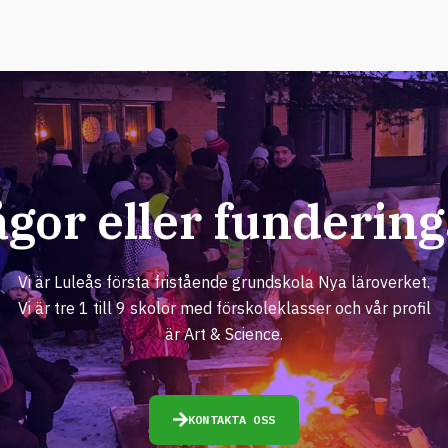
ågor eller fundering
Vi är Luleås första fristående grundskola Nya läroverket.
Vi är tre 1 till 9 skolor med förskoleklasser och vår profil
är Art & Science.
KONTAKTA OSS