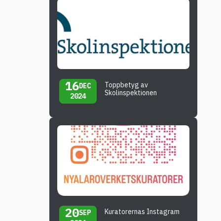
16
Toppbetyg av
DEC
Skolinspektionen
2024
20
Kuratorernas Instagram
SEP