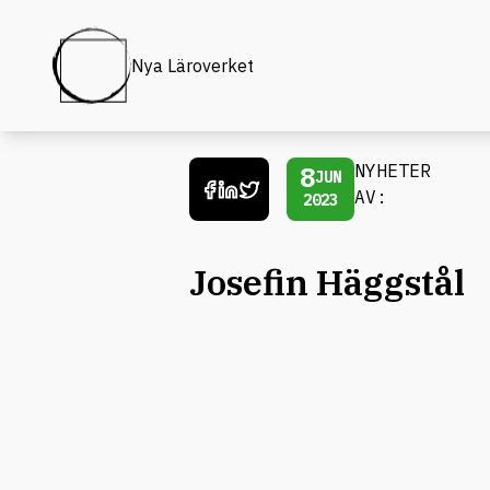
Nya Läroverket
8
NYHETER
JUN
AV:
2023
Josefin Häggstål