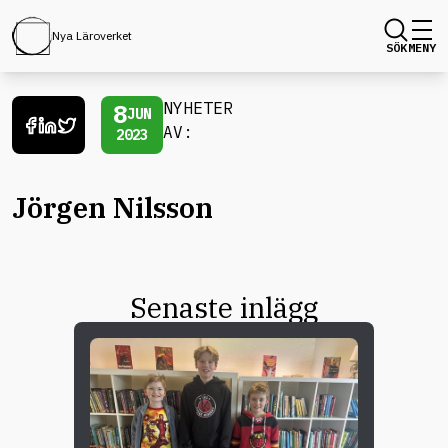
Nya Läroverket
SÖK
MENY
8
NYHETER
JUN
AV:
2023
Jörgen Nilsson
Senaste inlägg