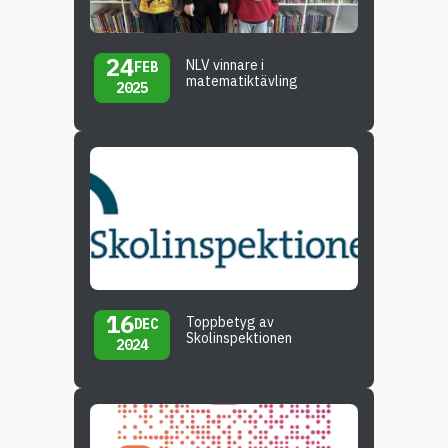
24
NLV vinnare i
FEB
matematiktävling
2025
16
Toppbetyg av
DEC
Skolinspektionen
2024