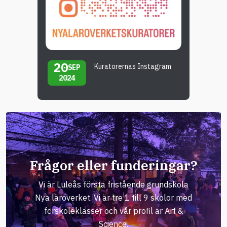
20
Kuratorernas Instagram
SEP
2024
Frågor eller funderingar?
Vi är Luleås första fristående grundskola
Nya läroverket. Vi är tre 1 till 9 skolor med
förskoleklasser och vår profil är Art &
Science.