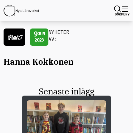
Nya Läroverket
SÖK
MENY
9
NYHETER
JUN
AV:
2023
Hanna Kokkonen
Senaste inlägg