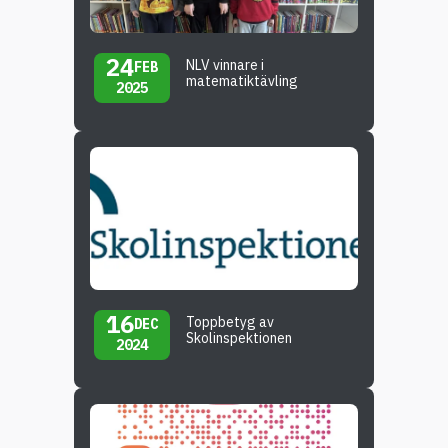
24
NLV vinnare i
FEB
matematiktävling
2025
16
Toppbetyg av
DEC
Skolinspektionen
2024