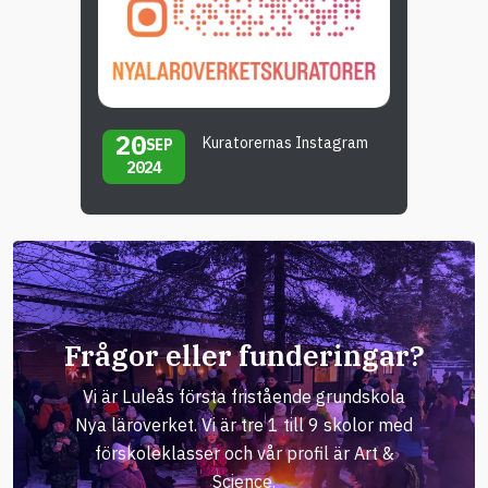
20
Kuratorernas Instagram
SEP
2024
Frågor eller funderingar?
Vi är Luleås första fristående grundskola
Nya läroverket. Vi är tre 1 till 9 skolor med
förskoleklasser och vår profil är Art &
Science.