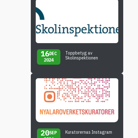
16
Toppbetyg av
DEC
Skolinspektionen
2024
20
Kuratorernas Instagram
SEP