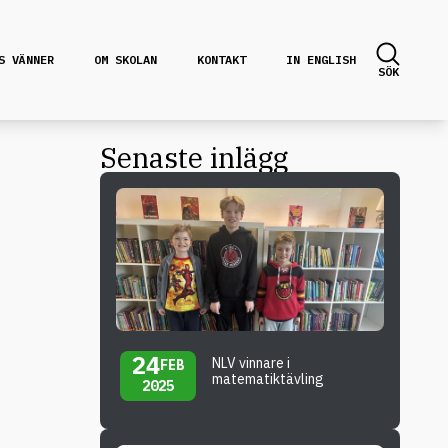
S VÄNNER
OM SKOLAN
KONTAKT
IN ENGLISH
SÖK
Senaste inlägg
24
NLV vinnare i
FEB
matematiktävling
2025