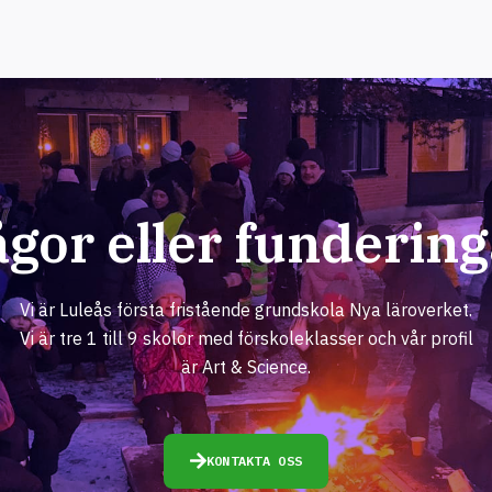
ågor eller fundering
Vi är Luleås första fristående grundskola Nya läroverket.
Vi är tre 1 till 9 skolor med förskoleklasser och vår profil
är Art & Science.
KONTAKTA OSS