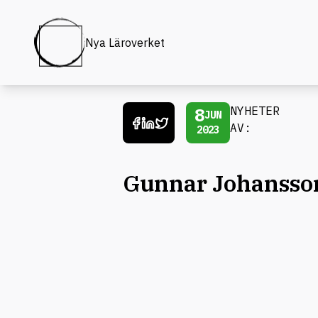
Nya Läroverket
8
NYHETER
JUN
AV:
2023
Gunnar Johansso