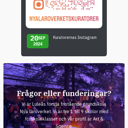
20
Kuratorernas Instagram
SEP
2024
Frågor eller funderingar?
Vi är Luleås första fristående grundskola
Nya läroverket. Vi är tre 1 till 9 skolor med
förskoleklasser och vår profil är Art &
Science.