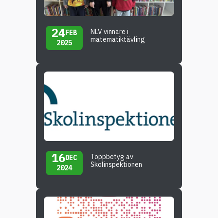
24
NLV vinnare i
FEB
matematiktävling
2025
16
Toppbetyg av
DEC
Skolinspektionen
2024