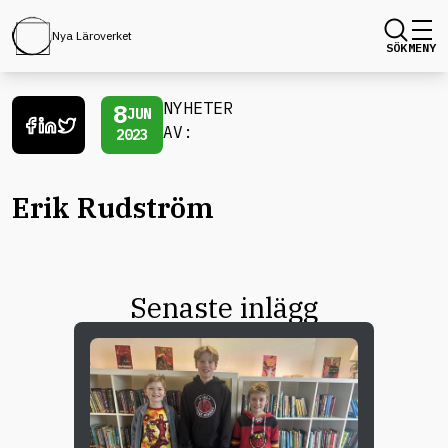
Nya Läroverket
SÖK
MENY
8
NYHETER
JUN
AV:
2023
Erik Rudström
Senaste inlägg