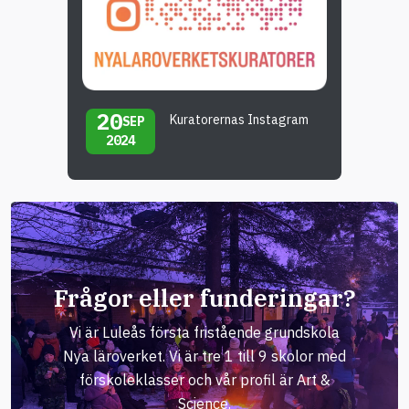
20
Kuratorernas Instagram
SEP
2024
Frågor eller funderingar?
Vi är Luleås första fristående grundskola
Nya läroverket. Vi är tre 1 till 9 skolor med
förskoleklasser och vår profil är Art &
Science.