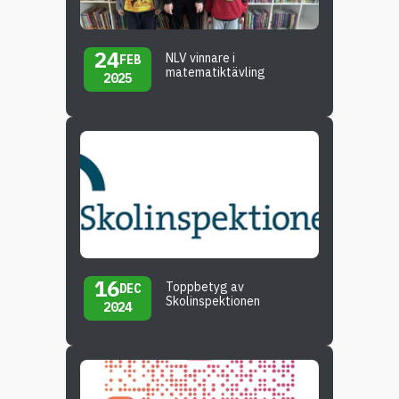
24
NLV vinnare i
FEB
matematiktävling
2025
16
Toppbetyg av
DEC
Skolinspektionen
2024