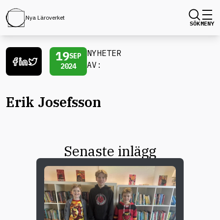
Nya Läroverket
SÖK
MENY
19
NYHETER
SEP
AV:
2024
Erik Josefsson
Senaste inlägg