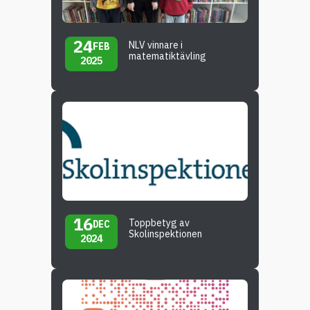
24
NLV vinnare i
FEB
matematiktävling
2025
16
Toppbetyg av
DEC
Skolinspektionen
2024