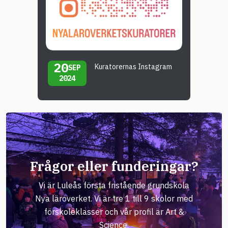
20
Kuratorernas Instagram
SEP
2024
Frågor eller funderingar?
Vi är Luleås första fristående grundskola
Nya läroverket. Vi är tre 1 till 9 skolor med
förskoleklasser och vår profil är Art &
Science.