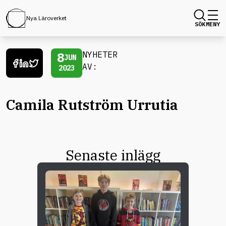
Nya Läroverket
SÖK
MENY
8
NYHETER
JUN
AV:
2023
Camila Rutström Urrutia
Senaste inlägg