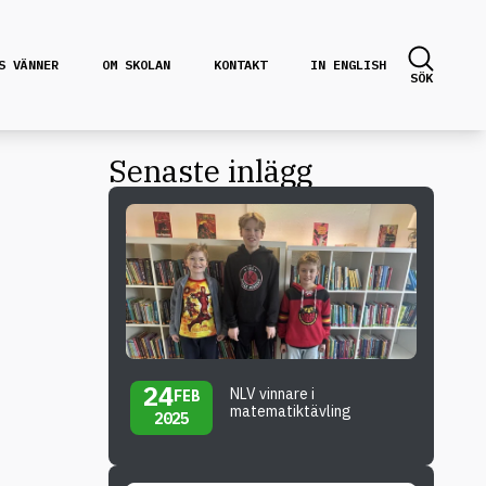
S VÄNNER
OM SKOLAN
KONTAKT
IN ENGLISH
SÖK
Senaste inlägg
24
NLV vinnare i
FEB
matematiktävling
2025