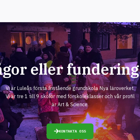
ågor eller fundering
Vi är Luleås första fristående grundskola Nya läroverket.
Vi är tre 1 till 9 skolor med förskoleklasser och vår profil
är Art & Science.
KONTAKTA OSS