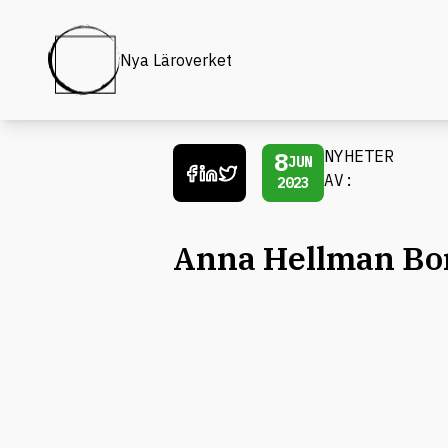
Nya Läroverket
8
NYHETER
JUN
AV:
2023
Anna Hellman Bo