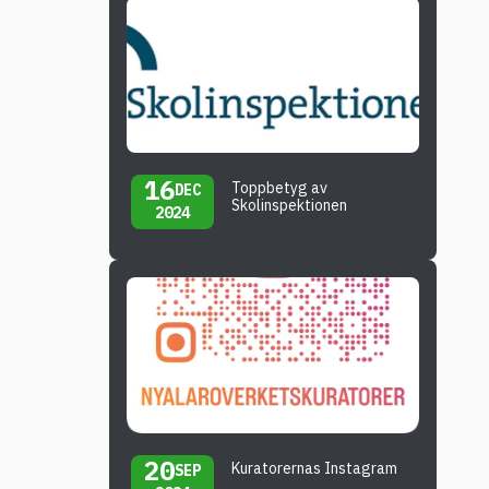
16
Toppbetyg av
DEC
Skolinspektionen
2024
20
Kuratorernas Instagram
SEP