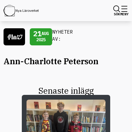
Nya Läroverket
SÖK
MENY
21
NYHETER
AUG
AV:
2025
Ann-Charlotte Peterson
Senaste inlägg