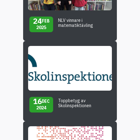
24
NLV vinnare i
FEB
matematiktävling
2025
16
Toppbetyg av
DEC
Skolinspektionen
2024