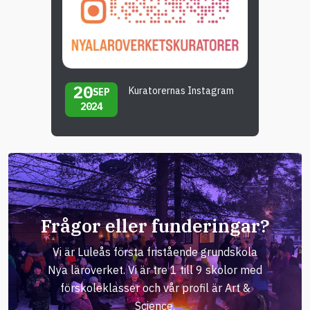
20
Kuratorernas Instagram
SEP
2024
Frågor eller funderingar?
Vi är Luleås första fristående grundskola
Nya läroverket. Vi är tre 1 till 9 skolor med
förskoleklasser och vår profil är Art &
Science.