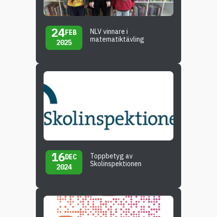
24
NLV vinnare i
FEB
matematiktävling
2025
16
Toppbetyg av
DEC
Skolinspektionen
2024