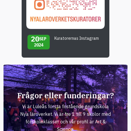
20
Kuratorernas Instagram
SEP
2024
Frågor eller funderingar?
Vi är Luleås första fristående grundskola
Nya läroverket. Vi är tre 1 till 9 skolor med
förskoleklasser och vår profil är Art &
Science.