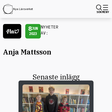
Nya Läroverket
SÖK
MENY
8
NYHETER
JUN
AV:
2023
Anja Mattsson
Senaste inlägg