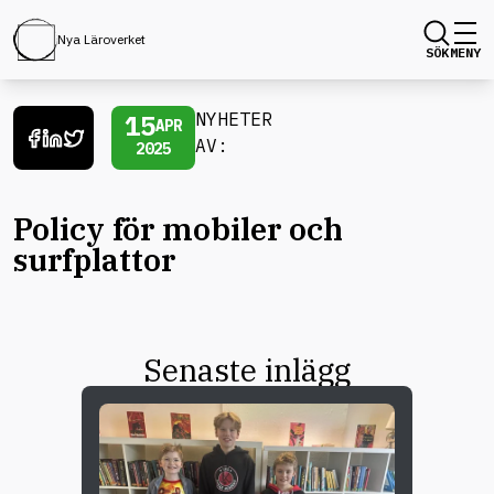
Nya Läroverket
SÖK
MENY
15
NYHETER
APR
AV:
2025
Policy för mobiler och
surfplattor
Senaste inlägg