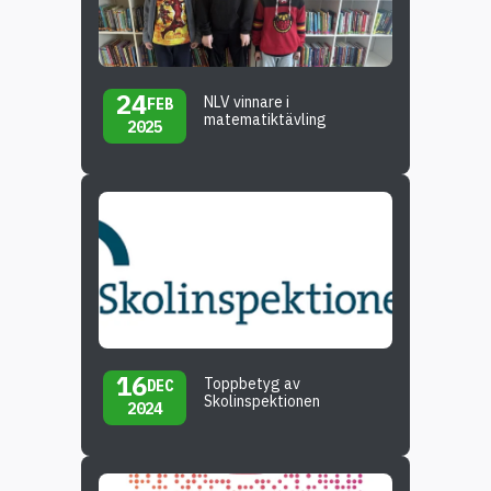
24
NLV vinnare i
FEB
matematiktävling
2025
16
Toppbetyg av
DEC
Skolinspektionen
2024