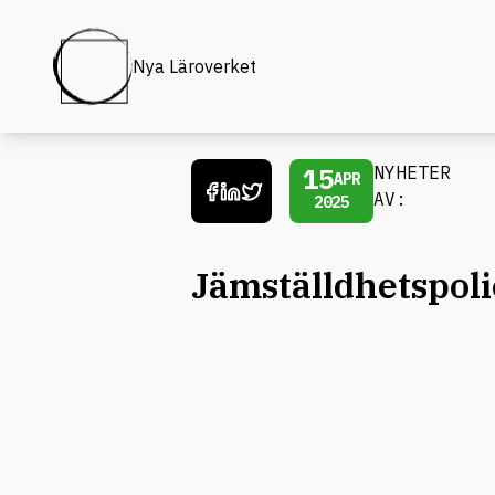
Nya Läroverket
15
NYHETER
APR
AV:
2025
Jämställdhetspol