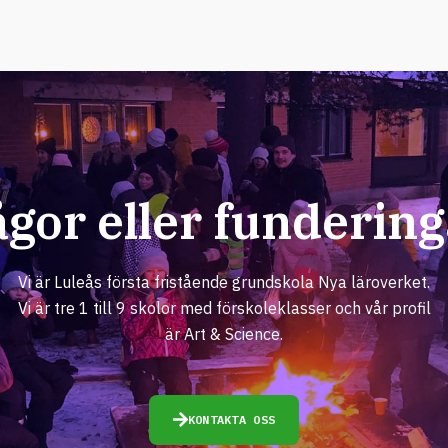
ågor eller fundering
Vi är Luleås första fristående grundskola Nya läroverket.
Vi är tre 1 till 9 skolor med förskoleklasser och vår profil
är Art & Science.
KONTAKTA OSS