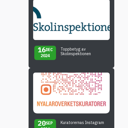
16
Toppbetyg av
DEC
Skolinspektionen
2024
20
Kuratorernas Instagram
SEP