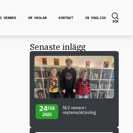
S VÄNNER
OM SKOLAN
KONTAKT
IN ENGLISH
SÖK
Senaste inlägg
24
NLV vinnare i
FEB
matematiktävling
2025